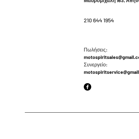
Μαυρομιχάλη 163, Αθήν
210 644 1954
Πωλήσεις:
motospiritsales@gmail.
Συνεργείο:
motospiritservice@gmai