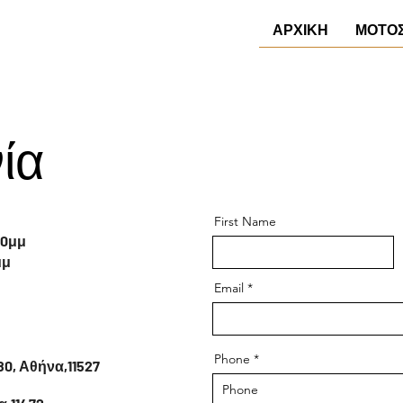
ΑΡΧΙΚΗ
ΜΟΤΟ
ία
First Name
00μμ
μμ
Email
Phone
0, Αθήνα,11527