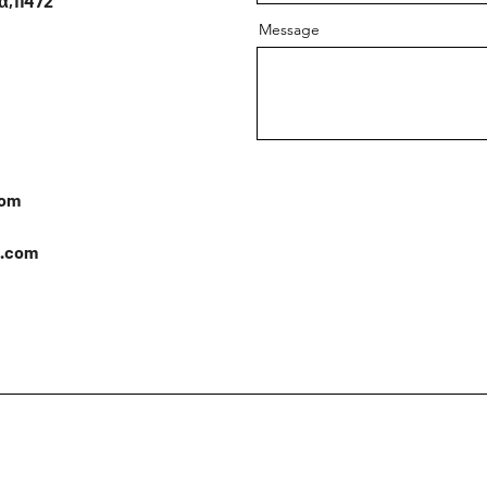
α,11472
Message
com
l.com