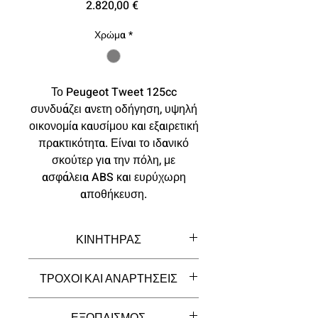
Τιμή
2.820,00 €
Χρώμα
*
Το Peugeot Tweet 125cc
συνδυάζει ανετη οδήγηση, υψηλή
οικονομία καυσίμου και εξαιρετική
πρακτικότητα. Είναι το ιδανικό
σκούτερ για την πόλη, με
ασφάλεια ABS και ευρύχωρη
αποθήκευση.
ΚΙΝΗΤΗΡΑΣ
Κυβισμός (κ.εκ.): 125
ΤΡΟΧΟΙ ΚΑΙ ΑΝΑΡΤΗΣΕΙΣ
Μέγιστη Ισχύς (kw (hp)/σ.α.λ.): 8,4
(11,5)@ 8.500
CBS: Ναι
Μέγιστη Ροπή (Nm/
ΕΞΟΠΛΙΣΜΟΣ