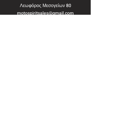
Λεωφόρος Μεσογείων 80
motospiritsales@gmail.com
210 644 1954
Συνεργείο
Μαυρομιχάλη 163
motospiritsales@gmail.com
210 644 1954
Αρχική
Μοτοσυκλέτες
Suzuki
Peugeot
Μεταχειρισμένα
Συνεργείο
Επικοινωνία