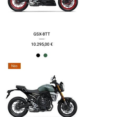
GSX-8TT
Τιμή
10.295,00 €
Νέο