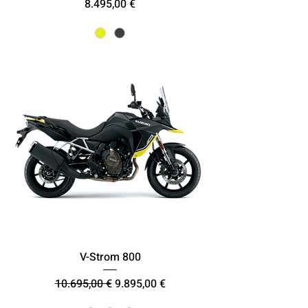
Τιμή
8.495,00 €
V-Strom 800
Κανονική τιμή
Τιμή Έκπτωσης
10.695,00 €
9.895,00 €