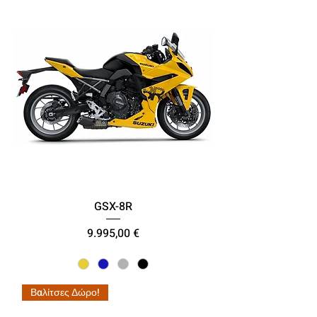
GSX-8R
Τιμή
9.995,00 €
Βαλίτσες Δώρο!