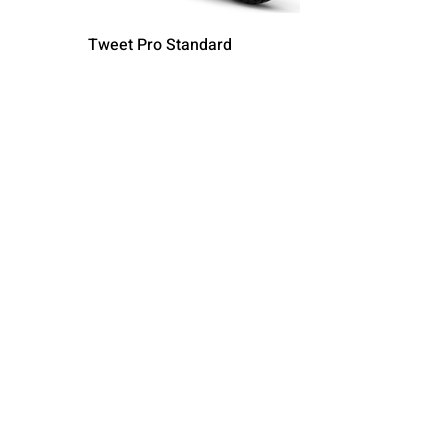
Tweet Pro Standard
Τιμή
2.830,00 €
Νέο